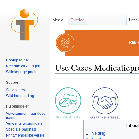
MedMij
Overleg
Leze
Klik 
Hoofdpagina
Use Cases Medicatiepr
Recente wijzigingen
Willekeurige pagina
Ga naar:
navigatie
,
zoeken
Support
Servicedesk
Wiki handleiding
Hulpmiddelen
Verwijzingen naar deze
pagina
Verwante wijzigingen
Inhou
Speciale pagina's
1
Inleiding
Printvriendelijke versie