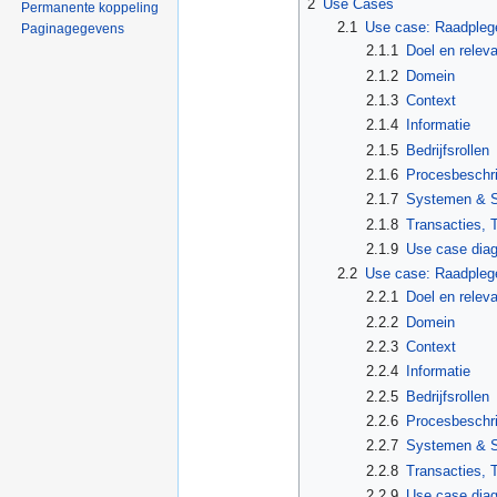
2
Use Cases
Permanente koppeling
2.1
Use case: Raadplege
Paginagegevens
2.1.1
Doel en releva
2.1.2
Domein
2.1.3
Context
2.1.4
Informatie
2.1.5
Bedrijfsrollen
2.1.6
Procesbeschri
2.1.7
Systemen & S
2.1.8
Transacties, 
2.1.9
Use case dia
2.2
Use case: Raadplege
2.2.1
Doel en releva
2.2.2
Domein
2.2.3
Context
2.2.4
Informatie
2.2.5
Bedrijfsrollen
2.2.6
Procesbeschri
2.2.7
Systemen & S
2.2.8
Transacties, 
2.2.9
Use case dia