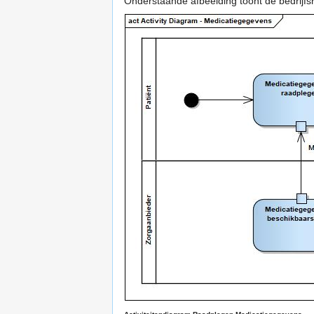
Onderstaande afbeelding toont de bedrijfsrol