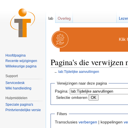
lab
Overleg
Leze
Klik 
Hoofdpagina
Pagina's die verwijzen 
Recente wijzigingen
Willekeurige pagina
←
lab:Tijdelijke aanvullingen
Ga naar:
navigatie
,
zoeken
Support
Servicedesk
Verwijzingen naar deze pagina
Wiki handleiding
Pagina:
Selectie omkeren
Hulpmiddelen
Speciale pagina's
Printvriendelijke versie
Filters
Transclusies
verbergen
| koppelingen
ve