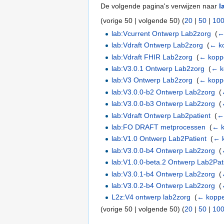
De volgende pagina's verwijzen naar
l
(vorige 50 | volgende 50) (
20
|
50
|
10
lab:Vcurrent Ontwerp Lab2zorg
‎
(
←
lab:Vdraft Ontwerp Lab2zorg
‎
(
← k
lab:Vdraft FHIR Lab2zorg
‎
(
← kopp
lab:V3.0.1 Ontwerp Lab2zorg
‎
(
← k
lab:V3 Ontwerp Lab2zorg
‎
(
← kopp
lab:V3.0.0-b2 Ontwerp Lab2zorg
‎
(
lab:V3.0.0-b3 Ontwerp Lab2zorg
‎
(
lab:Vdraft Ontwerp Lab2patient
‎
(
←
lab:FO DRAFT metprocessen
‎
(
← k
lab:V1.0 Ontwerp Lab2Patient
‎
(
← 
lab:V3.0.0-b4 Ontwerp Lab2zorg
‎
(
lab:V1.0.0-beta.2 Ontwerp Lab2Pat
lab:V3.0.1-b4 Ontwerp Lab2zorg
‎
(
lab:V3.0.2-b4 Ontwerp Lab2zorg
‎
(
L2z:V4 ontwerp lab2zorg
‎
(
← koppe
(vorige 50 | volgende 50) (
20
|
50
|
10