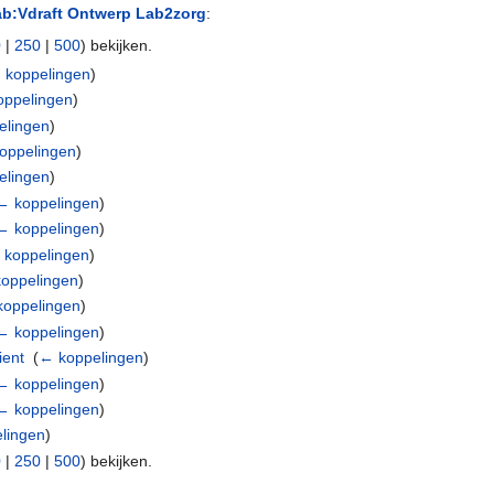
ab:Vdraft Ontwerp Lab2zorg
:
0
|
250
|
500
) bekijken.
 koppelingen
)
oppelingen
)
elingen
)
oppelingen
)
elingen
)
← koppelingen
)
← koppelingen
)
 koppelingen
)
oppelingen
)
koppelingen
)
← koppelingen
)
ient
‎
(
← koppelingen
)
← koppelingen
)
← koppelingen
)
lingen
)
0
|
250
|
500
) bekijken.