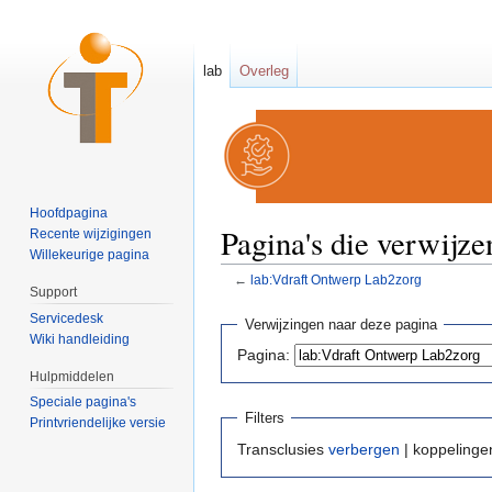
lab
Overleg
Hoofdpagina
Pagina's die verwijz
Recente wijzigingen
Willekeurige pagina
←
lab:Vdraft Ontwerp Lab2zorg
Support
Ga naar:
navigatie
,
zoeken
Servicedesk
Verwijzingen naar deze pagina
Wiki handleiding
Pagina:
Hulpmiddelen
Speciale pagina's
Filters
Printvriendelijke versie
Transclusies
verbergen
| koppeling