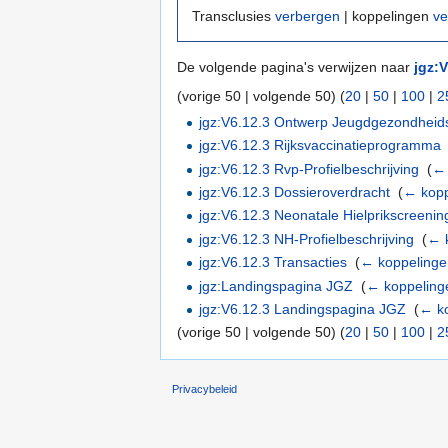
Transclusies
verbergen
| koppelingen
ve
De volgende pagina's verwijzen naar
jgz:
(vorige 50 | volgende 50) (
20
|
50
|
100
|
2
jgz:V6.12.3 Ontwerp Jeugdgezondheid
jgz:V6.12.3 Rijksvaccinatieprogramma
jgz:V6.12.3 Rvp-Profielbeschrijving
‎
(
← 
jgz:V6.12.3 Dossieroverdracht
‎
(
← kopp
jgz:V6.12.3 Neonatale Hielprikscreenin
jgz:V6.12.3 NH-Profielbeschrijving
‎
(
← 
jgz:V6.12.3 Transacties
‎
(
← koppeling
jgz:Landingspagina JGZ
‎
(
← koppeling
jgz:V6.12.3 Landingspagina JGZ
‎
(
← k
(vorige 50 | volgende 50) (
20
|
50
|
100
|
2
Privacybeleid