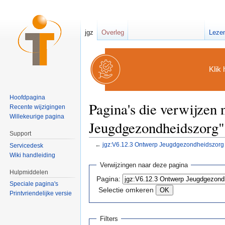
jgz
Overleg
Leze
Klik 
Hoofdpagina
Pagina's die verwijzen
Recente wijzigingen
Willekeurige pagina
Jeugdgezondheidszorg"
Support
←
jgz:V6.12.3 Ontwerp Jeugdgezondheidszorg
Servicedesk
Ga naar:
navigatie
,
zoeken
Wiki handleiding
Verwijzingen naar deze pagina
Hulpmiddelen
Pagina:
Speciale pagina's
Selectie omkeren
Printvriendelijke versie
Filters