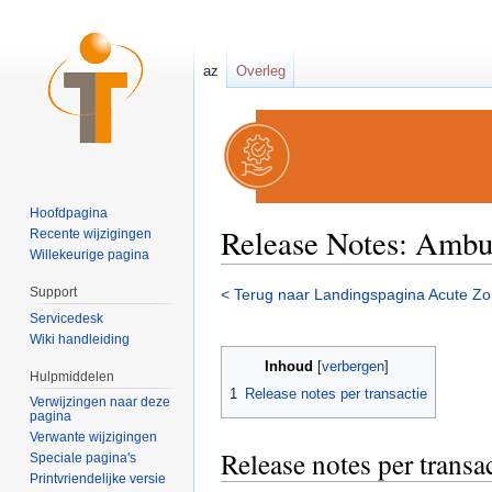
az
Overleg
Hoofdpagina
Release Notes: Ambu
Recente wijzigingen
Willekeurige pagina
Ga naar:
navigatie
,
zoeken
Support
< Terug naar Landingspagina Acute Zo
Servicedesk
Wiki handleiding
Inhoud
[
verbergen
]
Hulpmiddelen
1
Release notes per transactie
Verwijzingen naar deze
pagina
Verwante wijzigingen
Release notes per transa
Speciale pagina's
Printvriendelijke versie