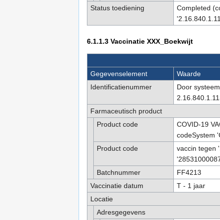
Status toediening
Completed (c
'2.16.840.1.1
6.1.1.3
Vaccinatie XXX_Boekwijt
Gegevenselement
Waarde
Identificatienummer
Door systeem 
2.16.840.1.11
Farmaceutisch product
Product code
COVID-19 VAC
codeSystem '
Product code
vaccin tegen 
'28531000087
Batchnummer
FF4213
Vaccinatie datum
T - 1 jaar
Locatie
Adresgegevens