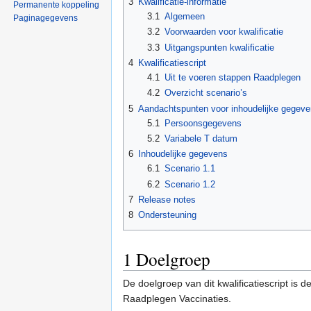
3
Kwalificatie-informatie
Permanente koppeling
3.1
Algemeen
Paginagegevens
3.2
Voorwaarden voor kwalificatie
3.3
Uitgangspunten kwalificatie
4
Kwalificatiescript
4.1
Uit te voeren stappen Raadplegen
4.2
Overzicht scenario’s
5
Aandachtspunten voor inhoudelijke gegev
5.1
Persoonsgegevens
5.2
Variabele T datum
6
Inhoudelijke gegevens
6.1
Scenario 1.1
6.2
Scenario 1.2
7
Release notes
8
Ondersteuning
1
Doelgroep
De doelgroep van dit kwalificatiescript is 
Raadplegen Vaccinaties.