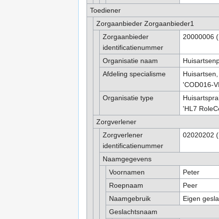
Toediener
Zorgaanbieder Zorgaanbieder1
Zorgaanbieder
20000006 (i
identificatienummer
Organisatie naam
Huisartsenpr
Afdeling specialisme
Huisartsen,
'COD016-VEK
Organisatie type
Huisartsprak
'
HL7 RoleCo
Zorgverlener
Zorgverlener
02020202 (i
identificatienummer
Naamgegevens
Voornamen
Peter
Roepnaam
Peer
Naamgebruik
Eigen gesla
Geslachtsnaam