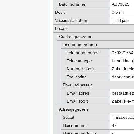
Batchnummer
ABV3025
Dosis
0.5 ml
Vaccinatie datum
T - 3 jaar
Locatie
Contactgegevens
Telefoonnummers
Telefoonnummer
070321654
Telecom type
Land Line (
Nummer soort
Zakelijk te
Toelichting
doorkiesn
Email adressen
Email adres
bestaatniet
Email soort
Zakelijk e-
Adresgegevens
Straat
Thijssestra
Huisnummer
47
Huisnummerletter
x