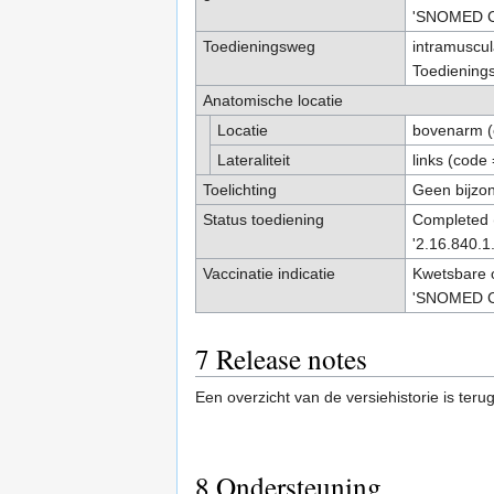
'
SNOMED 
Toedieningsweg
intramuscul
Toedienings
Anatomische locatie
Locatie
bovenarm (
Lateraliteit
links (code
Toelichting
Geen bijzo
Status toediening
Completed 
'2.16.840.1
Vaccinatie indicatie
Kwetsbare 
'
SNOMED 
7
Release notes
Een overzicht van de versiehistorie is teru
8
Ondersteuning