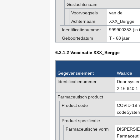
Geslachtsnaam
Voorvoegsels
van de
Achternaam
XXX_Bergge
Identificatienummer
999900353 (in 
Geboortedatum
T - 68 jaar
6.2.1.2
Vaccinatie XXX_Bergge
Gegevenselement
Waarde
Identificatienummer
Door syste
2.16.840.1.
Farmaceutisch product
Product code
COVID-19 
codeSystem
Product specificatie
Farmaceutische vorm
DISPERSIE 
Farmaceutis