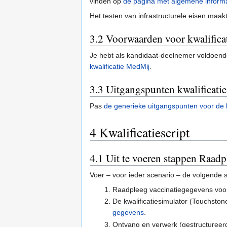
vinden op
de pagina met algemene informat
Het testen van infrastructurele eisen maakt
3.2
Voorwaarden voor kwalifica
Je hebt als kandidaat-deelnemer voldoend
kwalificatie MedMij
.
3.3
Uitgangspunten kwalificatie
Pas
de generieke uitgangspunten voor de k
4
Kwalificatiescript
4.1
Uit te voeren stappen Raadp
Voer – voor ieder scenario – de volgende s
Raadpleeg vaccinatiegegevens voo
De kwalificatiesimulator (Touchsto
gegevens
.
Ontvang en verwerk (gestructureerd