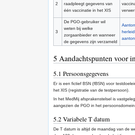
2
raadpleegt gegevens van
vaccin
één vaccinatie in het XIS
verwer
De PGO-gebruiker wil
Aanton
weten bij welke
3
herlei
zorgaanbieder en wanneer
aanto
de gegevens zijn verzameld
5
Aandachtspunten voor in
5.1
Persoonsgegevens
Er is een fictief BSN (fBSN) voor testdoel
het XIS (registratie van de testpersoon).
In het MedMij afsprakenstelsel is vastgele
aangezien de PGO in het persoonsdomein 
5.2
Variabele T datum
De T datum is altijd de maandag van de week