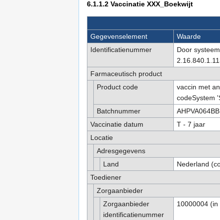
6.1.1.2
Vaccinatie XXX_Boekwijt
Gegevenselement
Waarde
Identificatienummer
Door systeem 
2.16.840.1.11
Farmaceutisch product
Product code
vaccin met an
codeSystem '
Batchnummer
AHPVA064BB
Vaccinatie datum
T - 7 jaar
Locatie
Adresgegevens
Land
Nederland (co
Toediener
Zorgaanbieder
Zorgaanbieder
10000004 (in 
identificatienummer