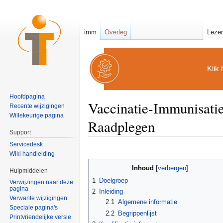
imm
Overleg
Leze
Klik 
Hoofdpagina
Vaccinatie-Immunisatie 
Recente wijzigingen
Willekeurige pagina
Raadplegen
Support
Ga naar:
navigatie
,
zoeken
Servicedesk
Wiki handleiding
Inhoud
[
verbergen
]
Hulpmiddelen
1
Doelgroep
Verwijzingen naar deze
pagina
2
Inleiding
Verwante wijzigingen
2.1
Algemene informatie
Speciale pagina's
2.2
Begrippenlijst
Printvriendelijke versie