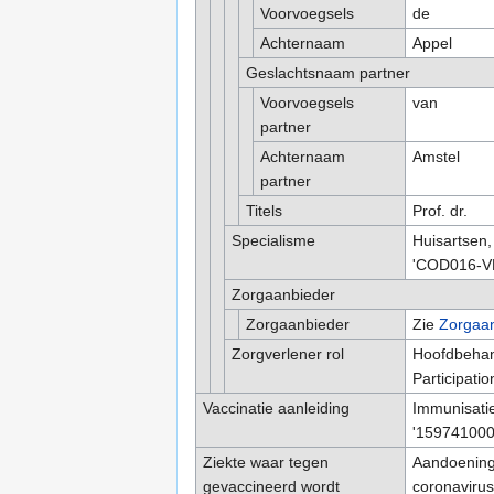
Voorvoegsels
de
Achternaam
Appel
Geslachtsnaam partner
Voorvoegsels
van
partner
Achternaam
Amstel
partner
Titels
Prof. dr.
Specialisme
Huisartsen,
'COD016-VEK
Zorgaanbieder
Zorgaanbieder
Zie
Zorgaan
Zorgverlener rol
Hoofdbehan
Participati
Vaccinatie aanleiding
Immunisatie
'159741000
Ziekte waar tegen
Aandoening 
gevaccineerd wordt
coronaviru