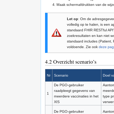
Maak schermafdrukken van de wijz
Let op
: Om de adresgegeve
volledig op te halen, is een 
standaard FHIR RESTful API'
zoekresultaten en kan niet 
standaard includes (Patient, 
voldoende. Zie ook
deze pag
4.2
Overzicht scenario’s
Nr
Scenario
Doel v
De PGO-gebruiker
Aanton
raadpleegt gegevens van
meerde
1
meerdere vaccinaties in het
type p
XIS
verwer
De PGO-gebruiker
Aanton