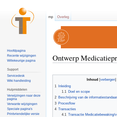
mp
Overleg
Hoofdpagina
Ontwerp Medicatiepr
Recente wijzigingen
Willekeurige pagina
Ga naar:
navigatie
,
zoeken
Support
Servicedesk
Inhoud
[
verbergen
Wiki handleiding
1
Inleiding
Hulpmiddelen
1.1
Doel en scope
Verwijzingen naar deze
2
Beschrijving van de informatiestandaa
pagina
3
Procesflow
Verwante wijzigingen
4
Transacties
Speciale pagina's
Printvriendelijke versie
4.1
Transactie Medicatiebewaking/ve