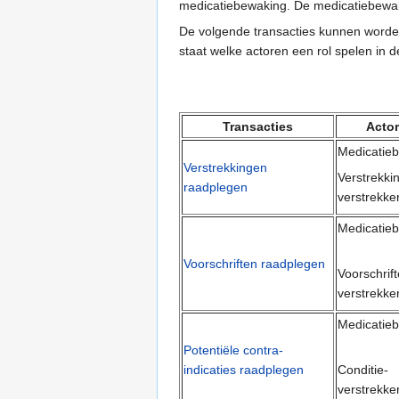
medicatiebewaking. De medicatiebewake
De volgende transacties kunnen worden 
staat welke actoren een rol spelen in de
Transacties
Acto
Medicatie
Verstrekkingen
Verstrekki
raadplegen
verstrekke
Medicatie
Voorschriften raadplegen
Voorschrif
verstrekke
Medicatie
Potentiële contra-
indicaties raadplegen
Conditie-
verstrekke