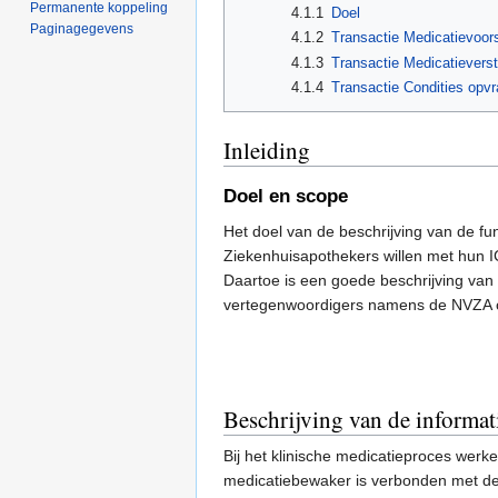
Permanente koppeling
4.1.1
Doel
Paginagegevens
4.1.2
Transactie Medicatievoor
4.1.3
Transactie Medicatievers
4.1.4
Transactie Condities opv
Inleiding
Doel en scope
Het doel van de beschrijving van de fu
Ziekenhuisapothekers willen met hun IC
Daartoe is een goede beschrijving van 
vertegenwoordigers namens de NVZA op
Beschrijving van de informat
Bij het klinische medicatieproces werk
medicatiebewaker is verbonden met de 