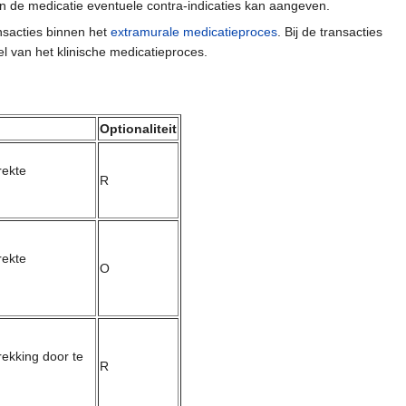
n de medicatie eventuele contra-indicaties kan aangeven.
nsacties binnen het
extramurale medicatieproces
. Bij de transacties
iel van het klinische medicatieproces.
Optionaliteit
rekte
R
rekte
O
rekking door te
R