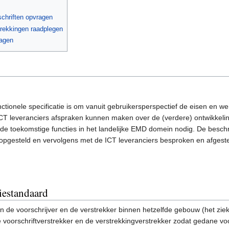
schriften opvragen
trekkingen raadplegen
ragen
nctionele specificatie is om vanuit gebruikersperspectief de eisen en 
T leveranciers afspraken kunnen maken over de (verdere) ontwikkeling 
de toekomstige functies in het landelijke EMD domein nodig. De beschr
gesteld en vervolgens met de ICT leveranciers besproken en afgest
iestandaard
en de voorschrijver en de verstrekker binnen hetzelfde gebouw (het zie
voorschriftverstrekker en de verstrekkingverstrekker zodat gedane voo