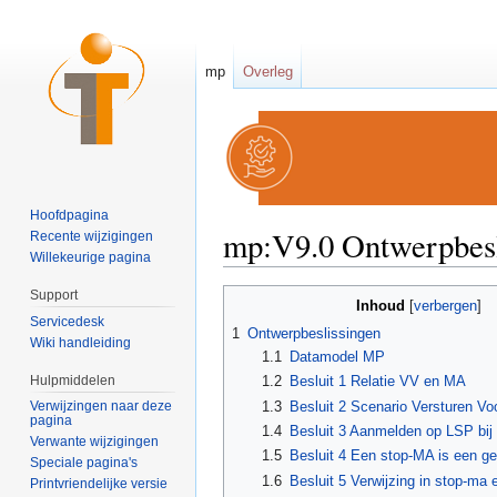
mp
Overleg
Hoofdpagina
mp:V9.0 Ontwerpbesl
Recente wijzigingen
Willekeurige pagina
Ga naar:
navigatie
,
zoeken
Support
Inhoud
[
verbergen
]
Servicedesk
1
Ontwerpbeslissingen
Wiki handleiding
1.1
Datamodel MP
Hulpmiddelen
1.2
Besluit 1 Relatie VV en MA
1.3
Besluit 2 Scenario Versturen Voo
Verwijzingen naar deze
pagina
1.4
Besluit 3 Aanmelden op LSP bij 
Verwante wijzigingen
1.5
Besluit 4 Een stop-MA is een g
Speciale pagina's
1.6
Besluit 5 Verwijzing in stop-ma
Printvriendelijke versie