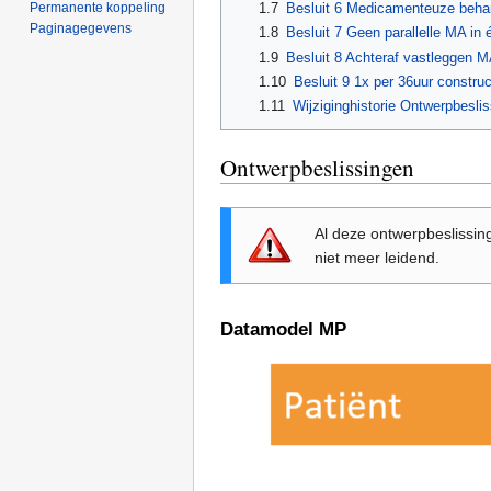
1.7
Besluit 6 Medicamenteuze beha
Permanente koppeling
Paginagegevens
1.8
Besluit 7 Geen parallelle MA i
1.9
Besluit 8 Achteraf vastleggen 
1.10
Besluit 9 1x per 36uur construc
1.11
Wijziginghistorie Ontwerpbesli
Ontwerpbeslissingen
Al deze ontwerpbeslissin
niet meer leidend.
Datamodel MP