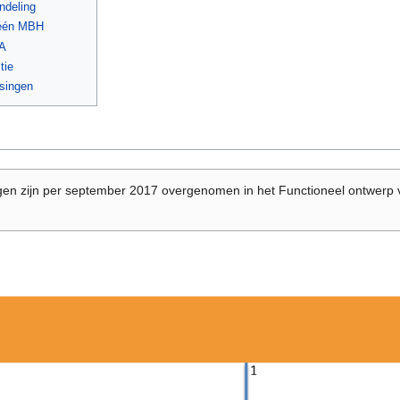
ndeling
n één MBH
MA
tie
ssingen
gen zijn per september 2017 overgenomen in het Functioneel ontwerp v9