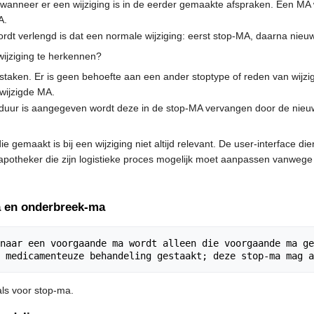
anneer er een wijziging is in de eerder gemaakte afspraken. Een MA wa
A.
t verlengd is dat een normale wijziging: eerst stop-MA, daarna nieuw
wijziging te herkennen?
 staken. Er is geen behoefte aan een ander stoptype of reden van wijzig
ewijzigde MA.
 duur is aangegeven wordt deze in de stop-MA vervangen door de nie
 gemaakt is bij een wijziging niet altijd relevant. De user-interface di
otheker die zijn logistieke proces mogelijk moet aanpassen vanwege d
ma en onderbreek-ma
naar een voorgaande ma wordt alleen die voorgaande ma ge
als voor stop-ma.