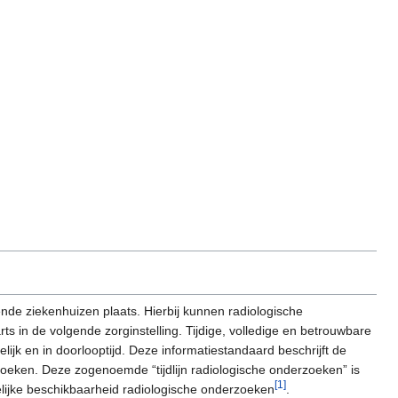
ende ziekenhuizen plaats. Hierbij kunnen radiologische
ts in de volgende zorginstelling. Tijdige, volledige en betrouwbare
ijk en in doorlooptijd. Deze informatiestandaard beschrijft de
rzoeken. Deze zogenoemde “tijdlijn radiologische onderzoeken” is
[1]
elijke beschikbaarheid radiologische onderzoeken
.