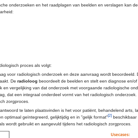
ogische onderzoeken en het raadplagen van beelden en verslagen kan d
arheid:
diologisch proces als volgt:
ag voor radiologisch onderzoek en deze aanvraag wordt beoordeeld.
maakt. De
radioloog
beoordeelt de beelden en stelt een diagnose en/of 
oek en vergelijking van dat onderzoek met voorgaande radiologische on
slag, dat een integraal onderdeel vormt van het radiologisch onderzoe
isch zorgproces.
ntwoord te laten plaatsvinden is het voor patiënt, behandelend arts, la
[2]
optimaal geïntegreerd, gelijktijdig en in "gelijk format"
beschikbaar z
ls wordt gebruikt en aangevuld tijdens het radiologisch zorgproces.