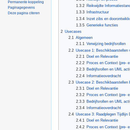
Permanente koppeling
1.3.2
Reikwijdte Informatiestan
Paginagegevens
1.3.3
Infrastructuur
Deze pagina citeren
1.3.4
Inzet zibs en doorontwikk
1.3.5
Generieke functies
2
Usecases
2.1
Algemeen
2.1.1
Verwijzing bedrijfsrollen
2.2
Usecase 1: Beschikbaarstellen ve
2.2.1
Doel en Relevantie
2.2.2
Proces en Context (pre- 
2.2.3
Bedrijfsrollen en UML act
2.2.4
Informatieoverdracht
2.3
Usecase 2: Beschikbaarstellen be
2.3.1
Doel en Relevantie
2.3.2
Proces en Context (pre- 
2.3.3
Bedrijfsrollen en UML act
2.3.4
Informatieoverdracht
2.4
Usecase 3: Raadplegen Tijdlijn 
2.4.1
Doel en Relevantie
2.4.2
Proces en Context (pre- 