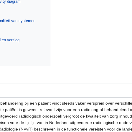
ivity diagram
naliteit van systemen
d en verslag
behandeling bij een patiënt vindt steeds vaker verspreid over verschill
e patiënt is geweest relevant zijn voor een radioloog of behandelend ar
tgevoerd radiologisch onderzoek vergroot de kwaliteit van zorg inhoudel
eisen voor de tijdlijn van in Nederland uitgevoerde radiologische onde
adiologie (NVvR) beschreven in de functionele vereisten voor de land