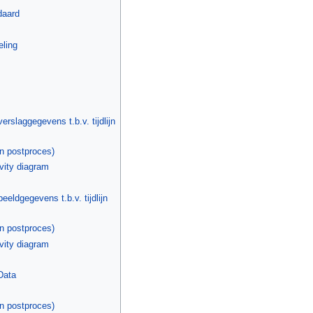
daard
eling
rslaggegevens t.b.v. tijdlijn
en postproces)
ivity diagram
eldgegevens t.b.v. tijdlijn
en postproces)
ivity diagram
Data
en postproces)