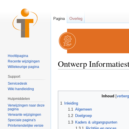
Pagina
Overleg
Hoofdpagina
Ontwerp Informatiest
Recente wijzigingen
Willekeurige pagina
Ga naar:
navigatie
,
zoeken
Support
Servicedesk
Wiki handleiding
Inhoud
[
verber
Hulpmiddelen
1
Inleiding
Verwijzingen naar deze
1.1
Algemeen
pagina
Verwante wijzigingen
1.2
Doelgroep
Speciale pagina's
1.3
Kaders & uitgangspunten
Printvriendelijke versie
1.3.1
Richtlijn en proces