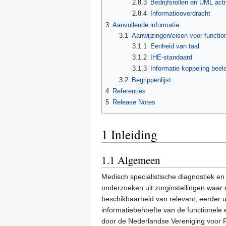
2.8.3
Bedrijfsrollen en UML act
2.8.4
Informatieoverdracht
3
Aanvullende informatie
3.1
Aanwijzingen/eisen voor functio
3.1.1
Eenheid van taal
3.1.2
IHE-standaard
3.1.3
Informatie koppeling beel
3.2
Begrippenlijst
4
Referenties
5
Release Notes
1
Inleiding
1.1
Algemeen
Medisch specialistische diagnostiek en 
onderzoeken uit zorginstellingen waar d
beschikbaarheid van relevant, eerder ui
informatiebehoefte van de functionele 
door de Nederlandse Vereniging voor R