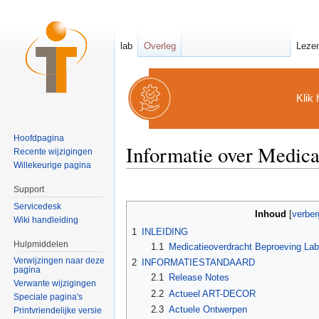
lab
Overleg
Leze
Klik 
Hoofdpagina
Informatie over Medic
Recente wijzigingen
Willekeurige pagina
Ga naar:
navigatie
,
zoeken
Support
Servicedesk
Inhoud
[
verber
Wiki handleiding
1
INLEIDING
Hulpmiddelen
1.1
Medicatieoverdracht Beproeving Lab
Verwijzingen naar deze
2
INFORMATIESTANDAARD
pagina
2.1
Release Notes
Verwante wijzigingen
2.2
Actueel ART-DECOR
Speciale pagina's
2.3
Actuele Ontwerpen
Printvriendelijke versie