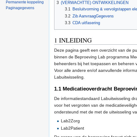
Permanente koppeling
3
(VERWACHTTE) ONTWIKKELINGEN
Paginagegevens
3.1
Besluitvorming & vervolgstappen el
3.2
Zib AanvraagGegevens
3.3
CDA uitfasering
1
INLEIDING
Deze pagina geeft een overzicht van de pub
binnen de Beproeving Lab programma Medi
beheerders bij het toepassen en beheren 
Voor alle andere en/of aanvullende informa
Labuitwisseling.
1.1
Medicatieoverdracht Beproevi
De informatiestandaard Labuitwisseling d
voor het vergroten van de medicatieveilig
ondersteund met de met de uitwisseling v
Lab2Zorg
Lab2Patient
De scope van de beproeving focust zich nu