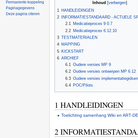
Permanente koppeling
Inhoud
[
verbergen
]
Paginagegevens
1
HANDLEIDINGEN
Deze pagina citeren
2
INFORMATIESTANDAARD - ACTUELE SP
2.1
Medicatieproces 9 0.7
2.2
Medicatieproces 6.12.10
3
TESTMATERIALEN
4
MAPPING
5
KICKSTART
6
ARCHIEF
6.1
Oudere versies MP 9
6.2
Oudere versies ontwerpen MP 6.12
6.3
Oudere versies implementatiegidsen
6.4
POC/Pilots
1
HANDLEIDINGEN
Toelichting samenhang Wiki en ART-
2
INFORMATIESTANDAA