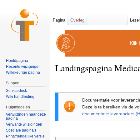
Pagina
Overleg
Leze
Klik 
Hoofdpagina
Landingspagina Medica
Recente wijzigingen
Willekeurige pagina
Ga naar:
navigatie
,
zoeken
Support
Servicedesk
Wiki handleiding
Documentatie voor leverancie
Deze is te bereiken via de vo
Hulpmiddelen
documentatie leveranciers (
Verwijzingen naar deze
pagina
Verwante wijzigingen
Speciale pagina's
Printvriendelijke versie