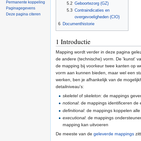
Permanente koppeling
5.2
Geboortezorg (GZ)
Paginagegevens
5.3
Contraindicaties en
Deze pagina citeren
overgevoeligheden (CIO)
6
Documenthistorie
1
Introductie
Mapping wordt verder in deze pagina gelez
de andere (technische) vorm. De 'kunst' v
de mapping bij voorkeur twee kanten op wer
vorm aan kunnen bieden, maar wel een sta
werken, ben je afhankelijk van de mogeli
detailniveau's:
skeletel
of
skeleton
: de mappings geven
notional
: de mappings identificeren de e
definitional
: de mappings koppelen alle 
executional
: de mappings ondersteunen
mapping kan uitvoeren
De meeste van de
geleverde mappings
zit