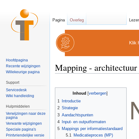
Pagina
Overleg
Leze
Klik 
Hoofdpagina
Mapping - architectuur
Recente wijzigingen
Willekeurige pagina
Ga naar:
navigatie
,
zoeken
Support
Servicedesk
Inhoud
[
verbergen
]
Wiki handleiding
1
Introductie
Hulpmiddelen
2
Strategie
Verwijzingen naar deze
3
Aandachtspunten
pagina
4
Input- en outputformaten
Verwante wijzigingen
5
Mappings per informatiestandaard
Speciale pagina's
5.1
Medicatieproces (MP)
Printvriendelijke versie