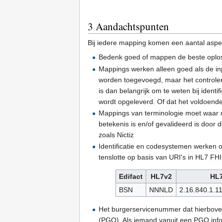
3
Aandachtspunten
Bij iedere mapping komen een aantal aspec
Bedenk goed of mappen de beste oplos
Mappings werken alleen goed als de in
worden toegevoegd, maar het controlere
is dan belangrijk om te weten bij identif
wordt opgeleverd. Of dat het voldoende 
Mappings van terminologie moet waar 
betekenis is en/of gevalideerd is door 
zoals Nictiz
Identificatie en codesystemen werken 
tenslotte op basis van URI's in HL7 FHIR
Edifact
HL7v2
HL
BSN
NNNLD
2.16.840.1.1
Het burgerservicenummer dat hierbove
(PGO). Als iemand vanuit een PGO infor