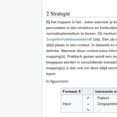
2
Strategie
Bij het mappen is het - zeker wanneer je be
permutaties is dan eindeloos en herbruikba
normalisatiemedium te kiezen. Dit medium is
Zorginformatiebouwsteen
(zib). Een zib 
altijd plaats ín een context. In datasets 
definitie. Wanneer deze context extra inf
mapping(s). Praktisch gezien wordt een ma
toegepast worden in verschillende transact
mapping(s) is dan ook om deze altijd van/n
lopen.
In figuurvorm:
Formaat X
transactie m
↗
Patient
Input
→
Zorgaanbie
↘
...