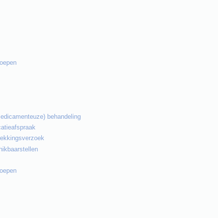
roepen
medicamenteuze) behandeling
atieafspraak
rekkingsverzoek
hikbaarstellen
roepen