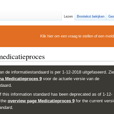
Lezen
Brontekst bekijken
Ges
Klik hier om een vraag te stellen of een mel
edicatieproces
an de informatiestandaard is per 1-12-2018 uitgefaseerd. Zi
na Medicatieproces 9
voor de actuele versie van de
ndaard.
f this information standard has been deprecated as of 1-12-
 the
overview page Medicatieproces 9
for the current versi
andard.