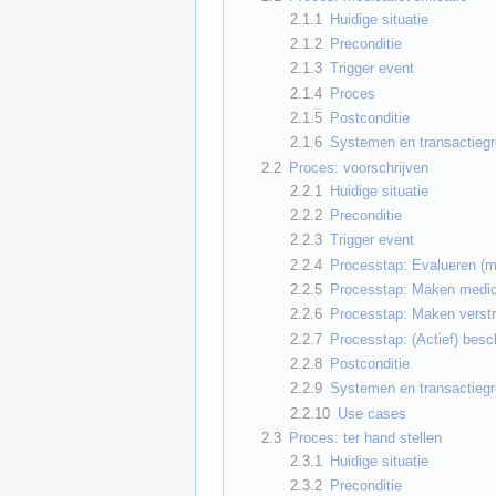
2.1.1
Huidige situatie
2.1.2
Preconditie
2.1.3
Trigger event
2.1.4
Proces
2.1.5
Postconditie
2.1.6
Systemen en transactieg
2.2
Proces: voorschrijven
2.2.1
Huidige situatie
2.2.2
Preconditie
2.2.3
Trigger event
2.2.4
Processtap: Evalueren (
2.2.5
Processtap: Maken medic
2.2.6
Processtap: Maken verst
2.2.7
Processtap: (Actief) besc
2.2.8
Postconditie
2.2.9
Systemen en transactieg
2.2.10
Use cases
2.3
Proces: ter hand stellen
2.3.1
Huidige situatie
2.3.2
Preconditie