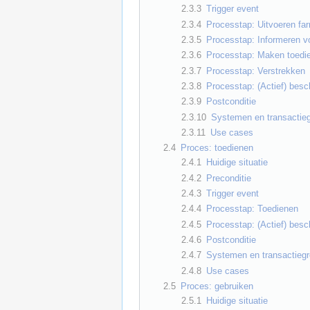
2.3.3
Trigger event
2.3.4
Processtap: Uitvoeren fa
2.3.5
Processtap: Informeren vo
2.3.6
Processtap: Maken toedi
2.3.7
Processtap: Verstrekken
2.3.8
Processtap: (Actief) besc
2.3.9
Postconditie
2.3.10
Systemen en transactie
2.3.11
Use cases
2.4
Proces: toedienen
2.4.1
Huidige situatie
2.4.2
Preconditie
2.4.3
Trigger event
2.4.4
Processtap: Toedienen
2.4.5
Processtap: (Actief) besc
2.4.6
Postconditie
2.4.7
Systemen en transactieg
2.4.8
Use cases
2.5
Proces: gebruiken
2.5.1
Huidige situatie