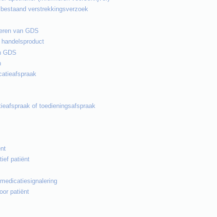
 bestaand verstrekkingsverzoek
ueren van GDS
n handelsproduct
an GDS
n
catieafspraak
ieafspraak of toedieningsafspraak
ënt
tief patiënt
medicatiesignalering
oor patiënt