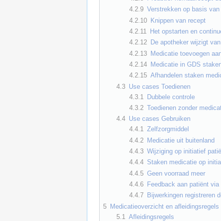
4.2.9
Verstrekken op basis van
4.2.10
Knippen van recept
4.2.11
Het opstarten en contin
4.2.12
De apotheker wijzigt va
4.2.13
Medicatie toevoegen a
4.2.14
Medicatie in GDS stake
4.2.15
Afhandelen staken medi
4.3
Use cases Toedienen
4.3.1
Dubbele controle
4.3.2
Toedienen zonder medicat
4.4
Use cases Gebruiken
4.4.1
Zelfzorgmiddel
4.4.2
Medicatie uit buitenland
4.4.3
Wijziging op initiatief pati
4.4.4
Staken medicatie op initia
4.4.5
Geen voorraad meer
4.4.6
Feedback aan patiënt via 
4.4.7
Bijwerkingen registreren d
5
Medicatieoverzicht en afleidingsregels
5.1
Afleidingsregels