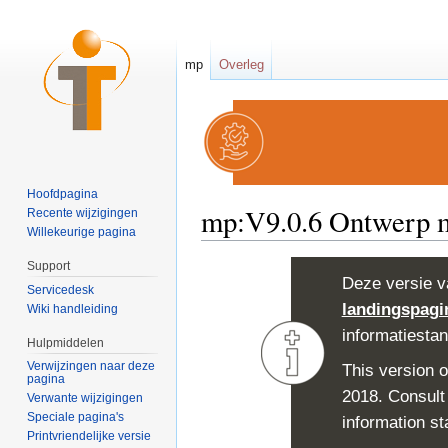
mp
Overleg
Hoofdpagina
mp:V9.0.6 Ontwerp m
Recente wijzigingen
Willekeurige pagina
Ga naar:
navigatie
,
zoeken
Support
Deze versie v
Servicedesk
landingspagi
Wiki handleiding
informatiesta
Hulpmiddelen
Verwijzingen naar deze
This version o
pagina
2018. Consult
Verwante wijzigingen
Speciale pagina's
information st
Printvriendelijke versie