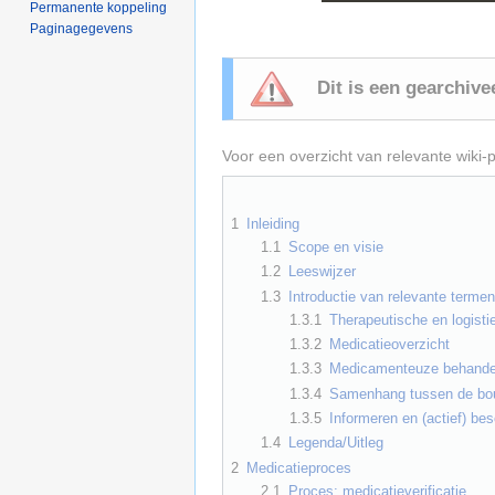
Permanente koppeling
Paginagegevens
Dit is een gearchiv
Voor een overzicht van relevante wiki-
1
Inleiding
1.1
Scope en visie
1.2
Leeswijzer
1.3
Introductie van relevante termen
1.3.1
Therapeutische en logist
1.3.2
Medicatieoverzicht
1.3.3
Medicamenteuze behande
1.3.4
Samenhang tussen de bo
1.3.5
Informeren en (actief) bes
1.4
Legenda/Uitleg
2
Medicatieproces
2.1
Proces: medicatieverificatie