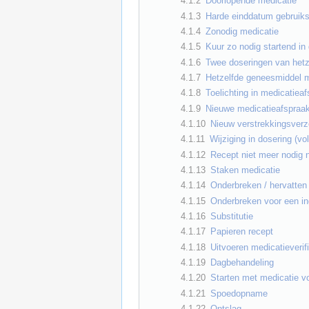
4.1.2
Doorlopende medicatie
4.1.3
Harde einddatum gebruiks
4.1.4
Zonodig medicatie
4.1.5
Kuur zo nodig startend in
4.1.6
Twee doseringen van hetze
4.1.7
Hetzelfde geneesmiddel met
4.1.8
Toelichting in medicatiea
4.1.9
Nieuwe medicatieafspraak
4.1.10
Nieuw verstrekkingsver
4.1.11
Wijziging in dosering (v
4.1.12
Recept niet meer nodig 
4.1.13
Staken medicatie
4.1.14
Onderbreken / hervatten
4.1.15
Onderbreken voor een i
4.1.16
Substitutie
4.1.17
Papieren recept
4.1.18
Uitvoeren medicatieverif
4.1.19
Dagbehandeling
4.1.20
Starten met medicatie 
4.1.21
Spoedopname
4.1.22
Ontslag