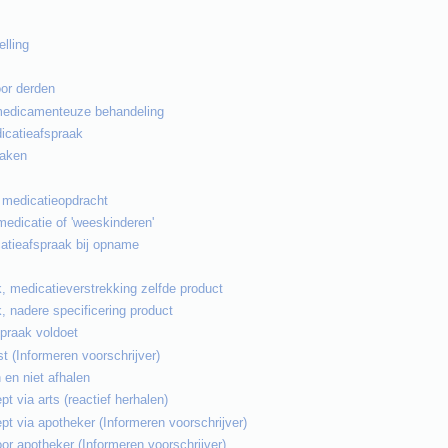
elling
or derden
medicamenteuze behandeling
icatieafspraak
raken
e medicatieopdracht
edicatie of 'weeskinderen'
catieafspraak bij opname
, medicatieverstrekking zelfde product
 nadere specificering product
praak voldoet
 (Informeren voorschrijver)
 en niet afhalen
pt via arts (reactief herhalen)
pt via apotheker (Informeren voorschrijver)
oor apotheker (Informeren voorschrijver)