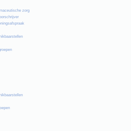
rmaceutische zorg
orschrijver
eningsafspraak
hikbaarstellen
groepen
hikbaarstellen
roepen