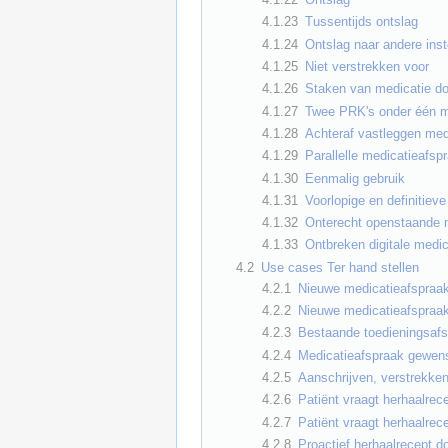
4.1.23
Tussentijds ontslag
4.1.24
Ontslag naar andere inst
4.1.25
Niet verstrekken voor
4.1.26
Staken van medicatie do
4.1.27
Twee PRK's onder één 
4.1.28
Achteraf vastleggen med
4.1.29
Parallelle medicatieafsp
4.1.30
Eenmalig gebruik
4.1.31
Voorlopige en definitiev
4.1.32
Onterecht openstaande m
4.1.33
Ontbreken digitale medi
4.2
Use cases Ter hand stellen
4.2.1
Nieuwe medicatieafspraak
4.2.2
Nieuwe medicatieafspraak,
4.2.3
Bestaande toedieningsafs
4.2.4
Medicatieafspraak gewenst
4.2.5
Aanschrijven, verstrekken
4.2.6
Patiënt vraagt herhaalrece
4.2.7
Patiënt vraagt herhaalrece
4.2.8
Proactief herhaalrecept d