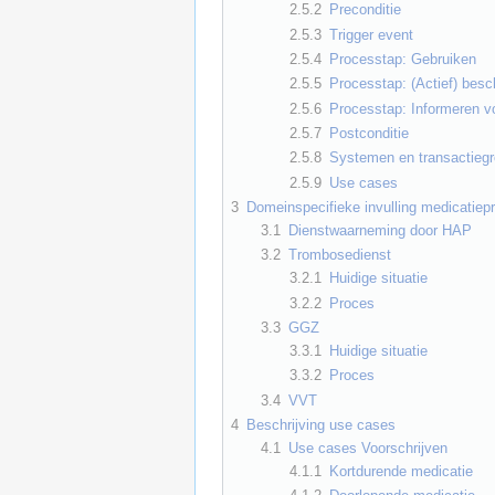
2.5.2
Preconditie
2.5.3
Trigger event
2.5.4
Processtap: Gebruiken
2.5.5
Processtap: (Actief) besc
2.5.6
Processtap: Informeren vo
2.5.7
Postconditie
2.5.8
Systemen en transactieg
2.5.9
Use cases
3
Domeinspecifieke invulling medicatiep
3.1
Dienstwaarneming door HAP
3.2
Trombosedienst
3.2.1
Huidige situatie
3.2.2
Proces
3.3
GGZ
3.3.1
Huidige situatie
3.3.2
Proces
3.4
VVT
4
Beschrijving use cases
4.1
Use cases Voorschrijven
4.1.1
Kortdurende medicatie