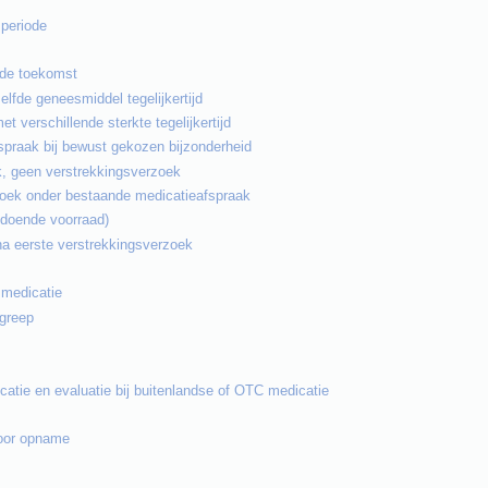
periode
 de toekomst
lfde geneesmiddel tegelijkertijd
 verschillende sterkte tegelijkertijd
fspraak bij bewust gekozen bijzonderheid
, geen verstrekkingsverzoek
zoek onder bestaande medicatieafspraak
oldoende voorraad)
na eerste verstrekkingsverzoek
 medicatie
ngreep
icatie en evaluatie bij buitenlandse of OTC medicatie
voor opname