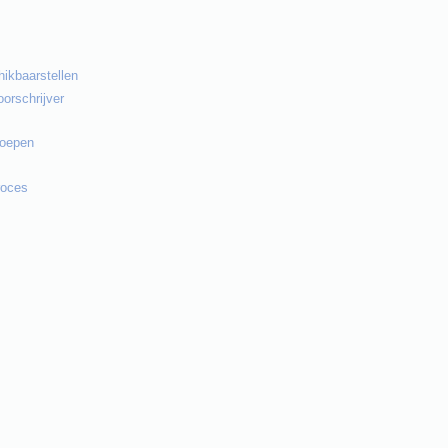
hikbaarstellen
orschrijver
roepen
roces