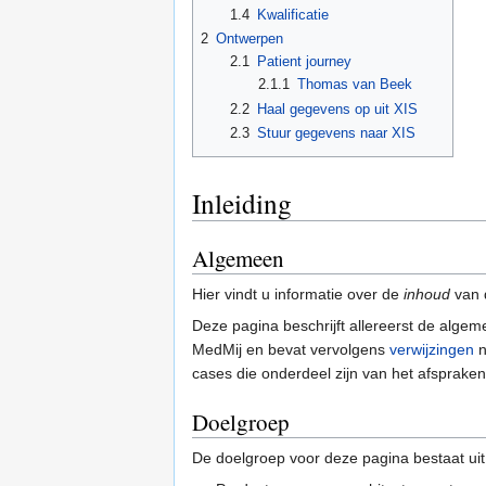
1.4
Kwalificatie
2
Ontwerpen
2.1
Patient journey
2.1.1
Thomas van Beek
2.2
Haal gegevens op uit XIS
2.3
Stuur gegevens naar XIS
Inleiding
Algemeen
Hier vindt u informatie over de
inhoud
van d
Deze pagina beschrijft allereerst de alge
MedMij en bevat vervolgens
verwijzingen
n
cases die onderdeel zijn van het afsprakens
Doelgroep
De doelgroep voor deze pagina bestaat uit