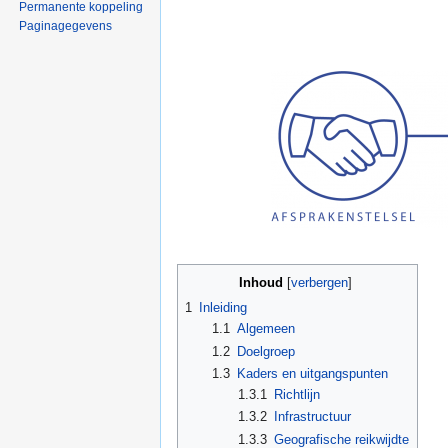
Permanente koppeling
Paginagegevens
Inhoud
[
verbergen
]
1
Inleiding
1.1
Algemeen
1.2
Doelgroep
1.3
Kaders en uitgangspunten
1.3.1
Richtlijn
1.3.2
Infrastructuur
1.3.3
Geografische reikwijdte