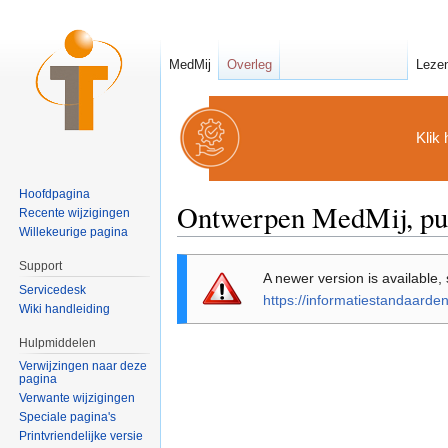
MedMij
Overleg
Leze
Klik 
Hoofdpagina
Ontwerpen MedMij, pub
Recente wijzigingen
Willekeurige pagina
Ga naar:
navigatie
,
zoeken
Support
A newer version is available,
Servicedesk
https://informatiestandaarde
Wiki handleiding
Hulpmiddelen
Verwijzingen naar deze
pagina
Verwante wijzigingen
Speciale pagina's
Printvriendelijke versie