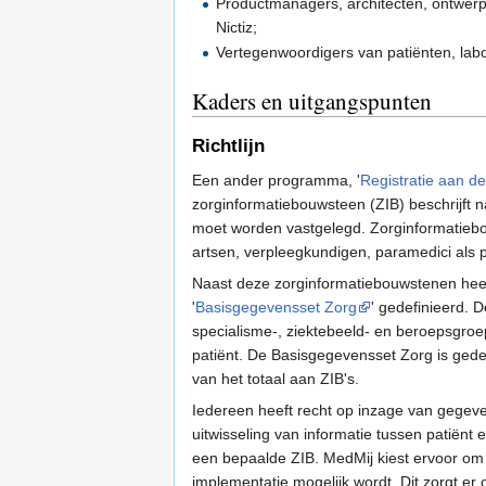
Productmanagers, architecten, ontwerp
Nictiz;
Vertegenwoordigers van patiënten, labo
Kaders en uitgangspunten
Richtlijn
Een ander programma, '
Registratie aan d
zorginformatiebouwsteen (ZIB) beschrijft 
moet worden vastgelegd. Zorginformatiebou
artsen, verpleegkundigen, paramedici als p
Naast deze zorginformatiebouwstenen hee
'
Basisgegevensset Zorg
' gedefinieerd. 
specialisme-, ziektebeeld- en beroepsgroep
patiënt. De Basisgegevensset Zorg is gede
van het totaal aan ZIB's.
Iedereen heeft recht op inzage van gegeve
uitwisseling van informatie tussen patiënt
een bepaalde ZIB. MedMij kiest ervoor om w
implementatie mogelijk wordt. Dit zorgt er o