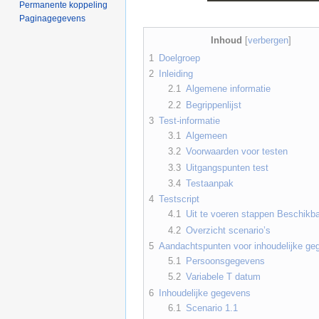
Permanente koppeling
Paginagegevens
Inhoud
[
verbergen
]
1
Doelgroep
2
Inleiding
2.1
Algemene informatie
2.2
Begrippenlijst
3
Test-informatie
3.1
Algemeen
3.2
Voorwaarden voor testen
3.3
Uitgangspunten test
3.4
Testaanpak
4
Testscript
4.1
Uit te voeren stappen Beschikba
4.2
Overzicht scenario’s
5
Aandachtspunten voor inhoudelijke ge
5.1
Persoonsgegevens
5.2
Variabele T datum
6
Inhoudelijke gegevens
6.1
Scenario 1.1