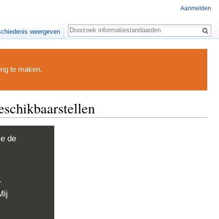
Aanmelden
Zoeken
chiedenis weergeven
ding te maken.
eschikbaarstellen
ie de
-
Mij