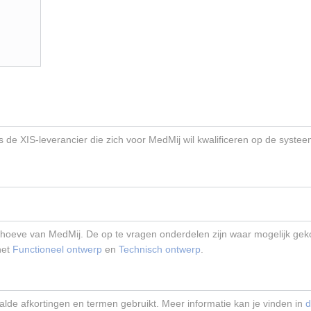
 is de XIS-leverancier die zich voor MedMij wil kwalificeren op de syste
n behoeve van MedMij. De op te vragen onderdelen zijn waar mogelijk g
het
Functioneel ontwerp
en
Technisch ontwerp
.
lde afkortingen en termen gebruikt. Meer informatie kan je vinden in
d