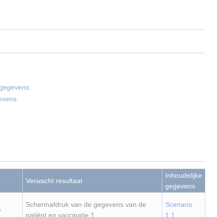
.
 gegevens
.
gevens
.
Inhoudelijke
Verwacht resultaat
gegevens
Schermafdruk van de gegevens van de
Scenario
e
patiënt en vaccinatie 1.
1.1