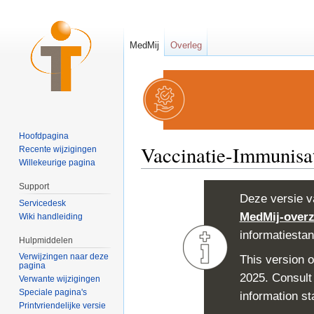
MedMij
Overleg
Hoofdpagina
Vaccinatie-Immunisat
Recente wijzigingen
Willekeurige pagina
Ga naar:
navigatie
,
zoeken
Support
Deze versie v
Servicedesk
MedMij-overz
Wiki handleiding
informatiesta
Hulpmiddelen
Verwijzingen naar deze
This version o
pagina
2025. Consult
Verwante wijzigingen
Speciale pagina's
information st
Printvriendelijke versie