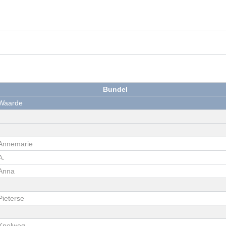
Bundel
Waarde
Annemarie
A.
Anna
Pieterse
Knolweg