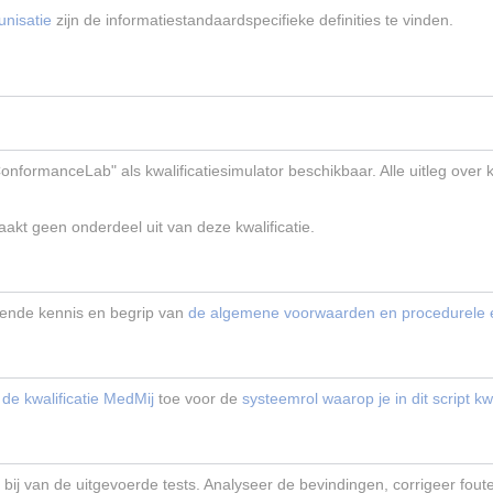
nisatie
zijn de informatiestandaardspecifieke definities te vinden.
onformanceLab" als kwalificatiesimulator beschikbaar. Alle uitleg over 
aakt geen onderdeel uit van deze kwalificatie.
oende kennis en begrip van
de algemene voorwaarden en procedurele ei
de kwalificatie MedMij
toe voor de
systeemrol waarop je in dit script kwa
 bij van de uitgevoerde tests. Analyseer de bevindingen, corrigeer fout