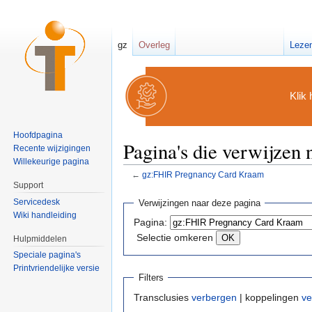
gz
Overleg
Leze
Klik 
Hoofdpagina
Pagina's die verwijze
Recente wijzigingen
Willekeurige pagina
←
gz:FHIR Pregnancy Card Kraam
Ga naar:
navigatie
,
zoeken
Support
Servicedesk
Verwijzingen naar deze pagina
Wiki handleiding
Pagina:
Selectie omkeren
Hulpmiddelen
Speciale pagina's
Printvriendelijke versie
Filters
Transclusies
verbergen
| koppelingen
ve