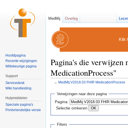
MedMij
Overleg
Leze
Klik 
Hoofdpagina
Pagina's die verwijze
Recente wijzigingen
Willekeurige pagina
MedicationProcess"
Support
←
MedMij:V2018.03 FHIR MedicationProcess
Servicedesk
Ga naar:
navigatie
,
zoeken
Wiki handleiding
Verwijzingen naar deze pagina
Hulpmiddelen
Pagina:
Speciale pagina's
Selectie omkeren
Printvriendelijke versie
Filters