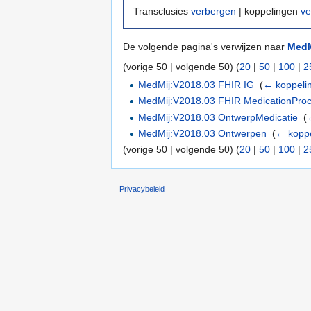
Transclusies
verbergen
| koppelingen
ve
De volgende pagina's verwijzen naar
MedM
(vorige 50 | volgende 50) (
20
|
50
|
100
|
2
MedMij:V2018.03 FHIR IG
‎
(
← koppeli
MedMij:V2018.03 FHIR MedicationPro
MedMij:V2018.03 OntwerpMedicatie
‎
(
MedMij:V2018.03 Ontwerpen
‎
(
← kopp
(vorige 50 | volgende 50) (
20
|
50
|
100
|
2
Privacybeleid