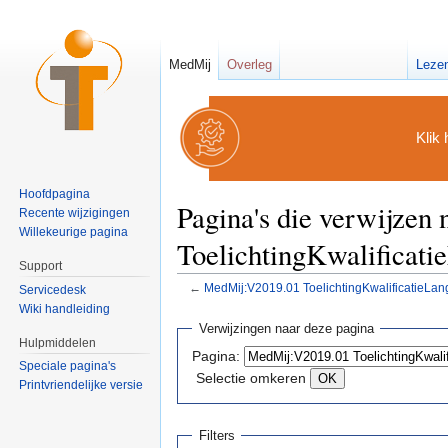
MedMij
Overleg
Leze
Klik 
Hoofdpagina
Pagina's die verwijze
Recente wijzigingen
Willekeurige pagina
ToelichtingKwalificat
Support
←
MedMij:V2019.01 ToelichtingKwalificatieLan
Servicedesk
Ga naar:
navigatie
,
zoeken
Wiki handleiding
Verwijzingen naar deze pagina
Hulpmiddelen
Pagina:
Speciale pagina's
Selectie omkeren
Printvriendelijke versie
Filters