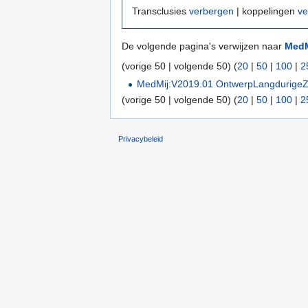
Transclusies
verbergen
| koppelingen
ve
De volgende pagina's verwijzen naar
MedM
(vorige 50 | volgende 50) (
20
|
50
|
100
|
2
MedMij:V2019.01 OntwerpLangdurige
(vorige 50 | volgende 50) (
20
|
50
|
100
|
2
Privacybeleid