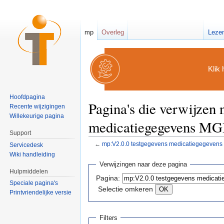
mp
Overleg
Leze
Klik 
Hoofdpagina
Pagina's die verwijzen
Recente wijzigingen
Willekeurige pagina
medicatiegegevens M
Support
←
mp:V2.0.0 testgegevens medicatiegegeve
Servicedesk
Ga naar:
navigatie
,
zoeken
Wiki handleiding
Verwijzingen naar deze pagina
Hulpmiddelen
Pagina:
Speciale pagina's
Selectie omkeren
Printvriendelijke versie
Filters