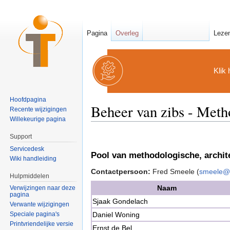
Pagina
Overleg
Leze
Klik 
Hoofdpagina
Beheer van zibs - Meth
Recente wijzigingen
Willekeurige pagina
Ga naar:
navigatie
,
zoeken
Support
Servicedesk
Pool van methodologische, archit
Wiki handleiding
Contactpersoon:
Fred Smeele (
smeele@n
Hulpmiddelen
Naam
Verwijzingen naar deze
pagina
Sjaak Gondelach
Verwante wijzigingen
Daniel Woning
Speciale pagina's
Printvriendelijke versie
Ernst de Bel