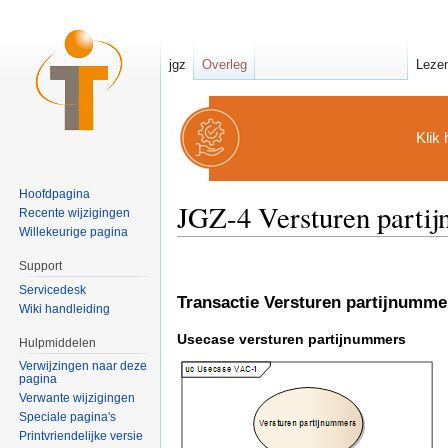
jgz
Overleg
Leze
Klik 
Hoofdpagina
JGZ-4 Versturen parti
Recente wijzigingen
Willekeurige pagina
Ga naar:
navigatie
,
zoeken
Support
Servicedesk
Transactie Versturen partijnumme
Wiki handleiding
Usecase versturen partijnummers
Hulpmiddelen
Verwijzingen naar deze
pagina
Verwante wijzigingen
Speciale pagina's
Printvriendelijke versie