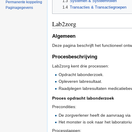
1.3
Systemen & Systeemrollen
Permanente koppeling
1.4
Transacties & Transactiegroepen
Paginagegevens
Lab2zorg
Algemeen
Deze pagina beschrijft het functioneel on
Procesbeschrijving
Lab2zorg kent drie processen:
Opdracht labonderzoek.
Opleveren labresultaat.
Raadplegen labresultaten medicatiebe
Proces opdracht labonderzoek
Precondities:
De zorgverlener heeft de aanvraag via 
Het monster is ook naar het laboratori
Processtappen: