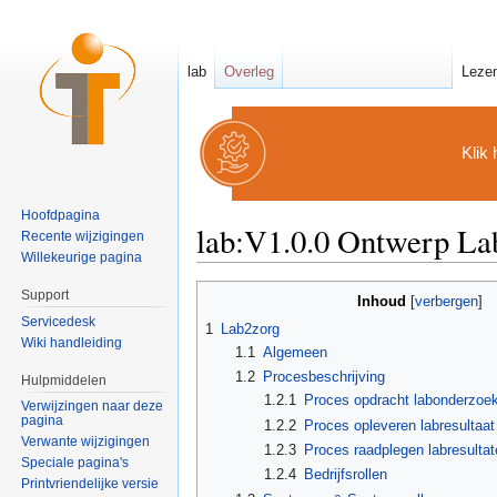
lab
Overleg
Leze
Klik 
Hoofdpagina
lab:V1.0.0 Ontwerp La
Recente wijzigingen
Willekeurige pagina
Ga naar:
navigatie
,
zoeken
Support
Inhoud
[
verbergen
]
Servicedesk
1
Lab2zorg
Wiki handleiding
1.1
Algemeen
1.2
Procesbeschrijving
Hulpmiddelen
1.2.1
Proces opdracht labonderzoe
Verwijzingen naar deze
pagina
1.2.2
Proces opleveren labresultaat
Verwante wijzigingen
1.2.3
Proces raadplegen labresulta
Speciale pagina's
1.2.4
Bedrijfsrollen
Printvriendelijke versie