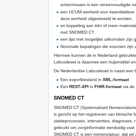
schermnaam is een vereenvoudigde naa
een UCUM-eenheid voor kwantitatieve b
deze eenheid uitgewisseld te worden.
en koppeling aan één of meer material
met SNOMED CT.
een lijst met mogelijke uitkomsten zi
Nominale bepalingen die voorzien zijn
Hiermee kunnen de in Nederland gebruikt
Labcodeset is daarmee een hulpmiddel en g
De Nederlandse Labcodeset is naast een b
Een exportbestand in
XML-formaat
Een
REST-API
in
FHIR-formaat
via de
SNOMED CT
SNOMED CT (Systematized Nomenclature of 
is gericht op het registreren van klinisch
ziekteprocessen, interventies, diagnoses, 
gebruikt om zorginformatie eenduidig vast 
SNOMED CT is een nomenclatuur, dat wil 