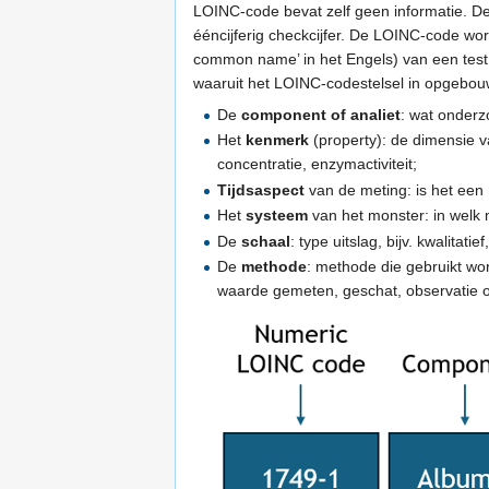
LOINC-code bevat zelf geen informatie. 
ééncijferig checkcijfer. De LOINC-code wor
common name’ in het Engels) van een test 
waaruit het LOINC-codestelsel in opgebou
De
component of analiet
: wat onderzo
Het
kenmerk
(property): de dimensie v
concentratie, enzymactiviteit;
Tijdsaspect
van de meting: is het een 
Het
systeem
van het monster: in welk 
De
schaal
: type uitslag, bijv. kwalitatie
De
methode
: methode die gebruikt wo
waarde gemeten, geschat, observatie o