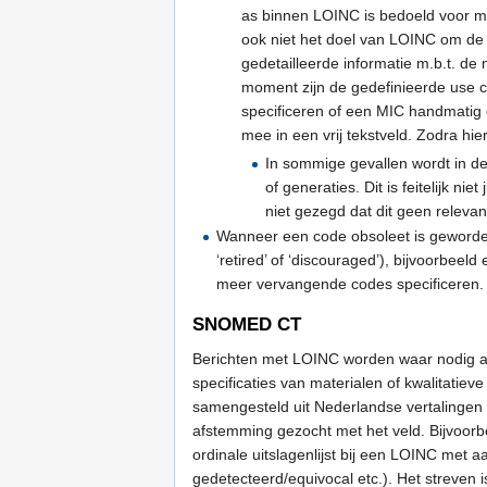
as binnen LOINC is bedoeld voor met
ook niet het doel van LOINC om de 
gedetailleerde informatie m.b.t. de
moment zijn de gedefinieerde use ca
specificeren of een MIC handmatig 
mee in een vrij tekstveld. Zodra hi
In sommige gevallen wordt in d
of generaties. Dit is feitelijk 
niet gezegd dat dit geen relevan
Wanneer een code obsoleet is geworde
‘retired’ of ‘discouraged’), bijvoorb
meer vervangende codes specificeren.
SNOMED CT
Berichten met LOINC worden waar nodig 
specificaties van materialen of kwalitatie
samengesteld uit Nederlandse vertalingen 
afstemming gezocht met het veld. Bijvoorb
ordinale uitslagenlijst bij een LOINC met 
gedetecteerd/equivocal etc.). Het streven i