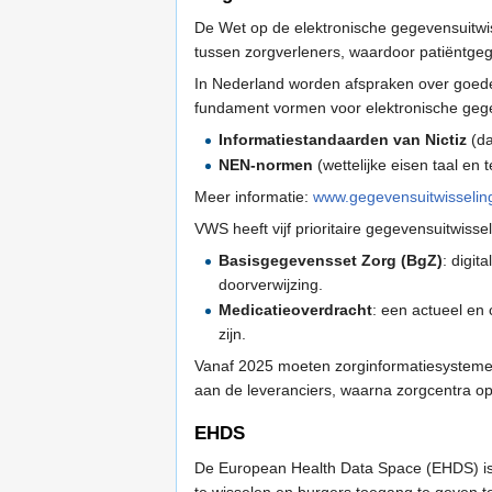
De Wet op de elektronische gegevensuitwiss
tussen zorgverleners, waardoor patiëntgeg
In Nederland worden afspraken over goede 
fundament vormen voor elektronische gegev
Informatiestandaarden van Nictiz
(da
NEN-normen
(wettelijke eisen taal en 
Meer informatie:
www.gegevensuitwisseling
VWS heeft vijf prioritaire gegevensuitwiss
Basisgegevensset Zorg (BgZ)
: digit
doorverwijzing.
Medicatieoverdracht
: een actueel en
zijn.
Vanaf 2025 moeten zorginformatiesystemen i
aan de leveranciers, waarna zorgcentra op
EHDS
De European Health Data Space (EHDS) is
te wisselen en burgers toegang te geven 