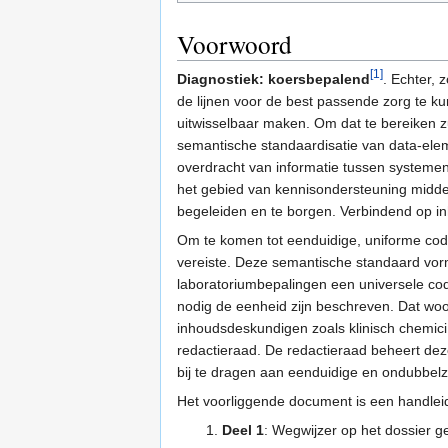
Voorwoord
[1]
Diagnostiek: koersbepalend
. Echter,
de lijnen voor de best passende zorg te k
uitwisselbaar maken. Om dat te bereiken 
semantische standaardisatie van data-eleme
overdracht van informatie tussen systemen
het gebied van kennisondersteuning middel
begeleiden en te borgen. Verbindend op in
Om te komen tot eenduidige, uniforme cod
vereiste. Deze semantische standaard vor
laboratoriumbepalingen een universele co
nodig de eenheid zijn beschreven. Dat wo
inhoudsdeskundigen zoals klinisch chemici
redactieraad. De redactieraad beheert dez
bij te dragen aan eenduidige en ondubbelzi
Het voorliggende document is een handleidi
Deel 1
: Wegwijzer op het dossier g