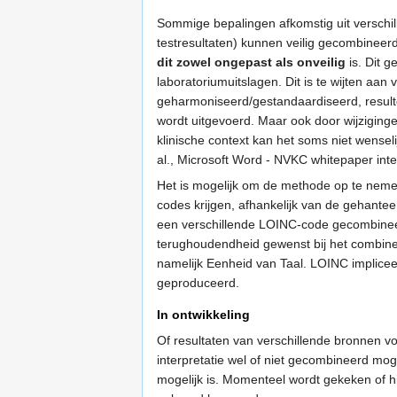
Sommige bepalingen afkomstig uit verschille
testresultaten) kunnen veilig gecombinee
dit zowel ongepast als onveilig
is. Dit g
laboratoriumuitslagen. Dit is te wijten a
geharmoniseerd/gestandaardiseerd, resul
wordt uitgevoerd. Maar ook door wijziginge
klinische context kan het soms niet wenseli
al., Microsoft Word - NVKC whitepaper inter
Het is mogelijk om de methode op te ne
codes krijgen, afhankelijk van de gehant
een verschillende LOINC-code gecombinee
terughoudendheid gewenst bij het combiner
namelijk Eenheid van Taal. LOINC impliceer
geproduceerd.
In ontwikkeling
Of resultaten van verschillende bronnen v
interpretatie wel of niet gecombineerd moge
mogelijk is. Momenteel wordt gekeken of hi