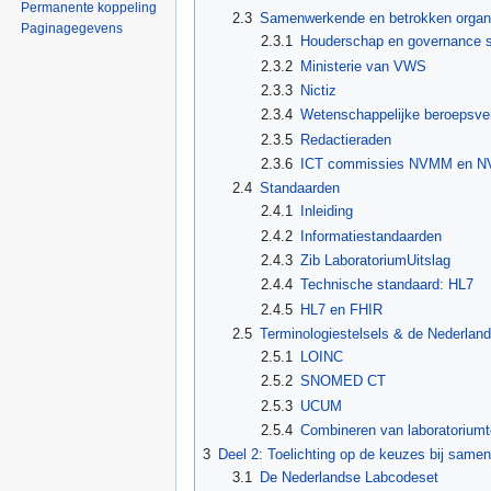
Permanente koppeling
2.3
Samenwerkende en betrokken organi
Paginagegevens
2.3.1
Houderschap en governance s
2.3.2
Ministerie van VWS
2.3.3
Nictiz
2.3.4
Wetenschappelijke beroepsve
2.3.5
Redactieraden
2.3.6
ICT commissies NVMM en 
2.4
Standaarden
2.4.1
Inleiding
2.4.2
Informatiestandaarden
2.4.3
Zib LaboratoriumUitslag
2.4.4
Technische standaard: HL7
2.4.5
HL7 en FHIR
2.5
Terminologiestelsels & de Nederlan
2.5.1
LOINC
2.5.2
SNOMED CT
2.5.3
UCUM
2.5.4
Combineren van laboratoriumt
3
Deel 2: Toelichting op de keuzes bij same
3.1
De Nederlandse Labcodeset