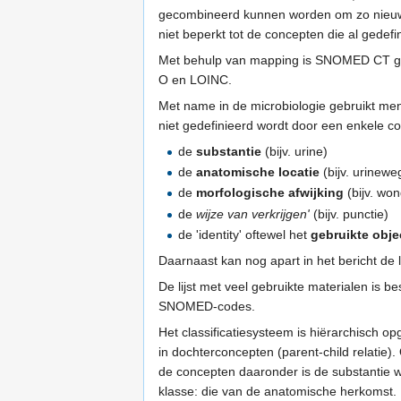
gecombineerd kunnen worden om zo nieuwe
niet beperkt tot de concepten die al gedef
Met behulp van mapping is SNOMED CT gek
O en LOINC.
Met name in de microbiologie gebruikt me
niet gedefinieerd wordt door een enkele c
de
substantie
(bijv. urine)
de
anatomische locatie
(bijv. urinewe
de
morfologische afwijking
(bijv. won
de
wijze van verkrijgen'
(bijv. punctie)
de 'identity' oftewel het
gebruikte obje
Daarnaast kan nog apart in het bericht de l
De lijst met veel gebruikte materialen is b
SNOMED-codes.
Het classificatiesysteem is hiërarchisch o
in dochterconcepten (parent-child relatie)
de concepten daaronder is de substantie w
klasse: die van de anatomische herkomst. 