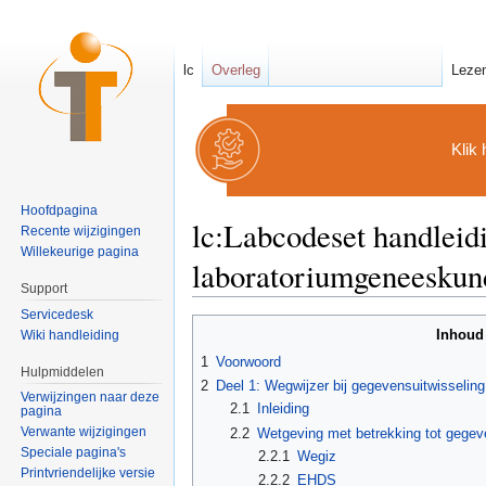
lc
Overleg
Leze
Klik 
Hoofdpagina
lc:Labcodeset handleid
Recente wijzigingen
Willekeurige pagina
laboratoriumgeneeskun
Support
Ga naar:
navigatie
,
zoeken
Servicedesk
Inhoud
Wiki handleiding
1
Voorwoord
Hulpmiddelen
2
Deel 1: Wegwijzer bij gegevensuitwisselin
Verwijzingen naar deze
2.1
Inleiding
pagina
Verwante wijzigingen
2.2
Wetgeving met betrekking tot gegeve
Speciale pagina's
2.2.1
Wegiz
Printvriendelijke versie
2.2.2
EHDS