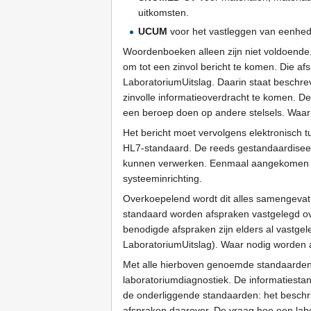
uitkomsten.
UCUM
voor het vastleggen van eenhe
Woordenboeken alleen zijn niet voldoende
om tot een zinvol bericht te komen. Die a
LaboratoriumUitslag. Daarin staat beschr
zinvolle informatieoverdracht te komen. 
een beroep doen op andere stelsels. Waar no
Het bericht moet vervolgens elektronisch 
HL7-standaard. De reeds gestandaardiseer
kunnen verwerken. Eenmaal aangekomen in
systeeminrichting.
Overkoepelend wordt dit alles samengevat 
standaard worden afspraken vastgelegd ove
benodigde afspraken zijn elders al vastge
LaboratoriumUitslag). Waar nodig worden
Met alle hierboven genoemde standaarden 
laboratoriumdiagnostiek. De informatiestan
de onderliggende standaarden: het beschr
afspraken daarover. De vraag hoe een labo