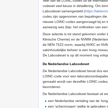
Veel van de LOINC-codes uit de internatio
codeset veel keuze in detaillering. Om bi
Labcodeset samengesteld (
https://labterm
codes zijn opgenomen van bepalingen die r
nieuwe LOINC-codes aangevraagd bij en to
aanwezig was (bijv. het ontbreken van een
Deze selectie is tot stand gekomen onder
Klinische Chemie) en de NVMM (Nederlands
de NEN-7522-norm, waarbij NVKC en NVMM d
vakinhoudelijke beheer is een hoog niveau 
De Labcodeset is op dit moment nog volop 
De Nederlandse Labcodeset
De Nederlandse Labcodeset bevat dus een 
LOINC-code voor een laboratoriumbepaling
gemaakt wordt van dezelfde LOINC-codes
bevorderen.
De Nederlandse Labcodeset bestaat uit een 
een Nederlandse vertaling van de ‘lo
een 'schermnaam' welke te gebruiken i