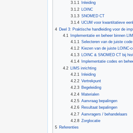
3.1.1
Inleiding
3.1.2
LOINC
3.1.3
SNOMED CT
3.1.4
UCUM voor kwantitatieve ee
4
Deel 3: Praktische handleiding voor de im
4.1
Implementatie en beheer binnen LI
4.1.1
Selecteren van de juiste code
4.1.2
Kiezen van de juiste LOINC-
4.1.3
LOINC & SNOMED CT bij histo
4.1.4
Implementatie codes en behe
4.2
LIMS inrichting
4.2.1
Inleiding
4.2.2
Vertrekpunt
4.2.3
Begeleiding
4.2.4
Materialen
4.2.5
Aanvraag bepalingen
4.2.6
Resultaat bepalingen
4.2.7
Aanvragers / behandelaars
4.2.8
Zorglocatie
5
Referenties