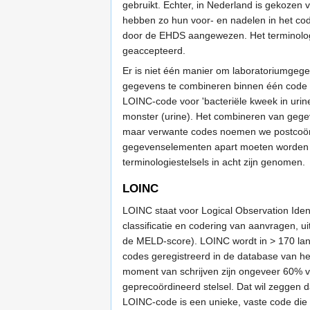
gebruikt. Echter, in Nederland is gekozen 
hebben zo hun voor- en nadelen in het 
door de EHDS aangewezen. Het terminologie
geaccepteerd.
Er is niet één manier om laboratoriumgege
gegevens te combineren binnen één code of
LOINC-code voor 'bacteriële kweek in uri
monster (urine). Het combineren van gege
maar verwante codes noemen we postcoördi
gegevenselementen apart moeten worden v
terminologiestelsels in acht zijn genomen.
LOINC
LOINC staat voor Logical Observation Iden
classificatie en codering van aanvragen, uit
de MELD-score). LOINC wordt in > 170 land
codes geregistreerd in de database van het
moment van schrijven zijn ongeveer 60% 
geprecoördineerd stelsel. Dat wil zeggen 
LOINC-code is een unieke, vaste code die 