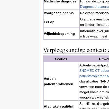
Medische diagnose
ligt aan de zorg o
Diagnosethesauru
Voorgeschiedenis
Relevant 'medisch
O.a. gegevens over
Let op
en kindermishand
Informatie over jur
Vrijheidsbeperking
wilsbekwaamheid
Verpleegkundige context: 
Secties
Uitwer
Actuele patiëntpro
SNOMED CT subset
patiëntproblemen
Actuele
classificaties NAN
patiëntproblemen
verwezen naar de
mogelijkheid om ni
voegen als vrije tek
Specifieke, tijdsg
Afspraken patiënt
patiënt, denk aan g