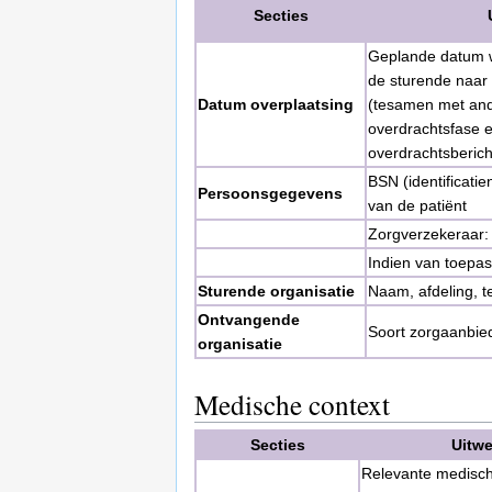
Secties
Geplande datum w
de sturende naar 
Datum overplaatsing
(tesamen met and
overdrachtsfase e
overdrachtsberich
BSN (identificatie
Persoonsgegevens
van de patiënt
Zorgverzekeraar: 
Indien van toepas
Sturende organisatie
Naam, afdeling, t
Ontvangende
Soort zorgaanbie
organisatie
Medische context
Secties
Uitwe
Relevante medisch