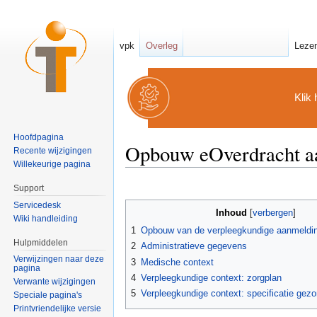
vpk
Overleg
Leze
Klik 
Hoofdpagina
Opbouw eOverdracht a
Recente wijzigingen
Willekeurige pagina
Ga naar:
navigatie
,
zoeken
Support
Servicedesk
Inhoud
[
verbergen
]
Wiki handleiding
1
Opbouw van de verpleegkundige aanmeldi
Hulpmiddelen
2
Administratieve gegevens
Verwijzingen naar deze
3
Medische context
pagina
4
Verpleegkundige context: zorgplan
Verwante wijzigingen
5
Verpleegkundige context: specificatie gez
Speciale pagina's
Printvriendelijke versie