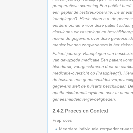
preoperatieve screening
Een patiënt heeft
een geplande liesbreukoperatie. De anesth
'raadplegen'). Hierin staan o.a. de genee
eerdere opname voor deze patiënt aldaar 
clavulaanzuur vastgelegd en beschikbaarge
neemt de gegevens over deze geneesmidde
manier kunnen zorgverleners in het zieke
Patient journey: Raadplegen van beschikb
van gewijzigde medicatie
Een patiënt komt
bloeddruk, voorgeschreven door de cardiol
medicatie-overzicht op ('raadpleegt'). Hie
de huisarts een geneesmiddelovergevoelig
gegevens stelt de huisarts beschikbaar. D
apotheekinformatiesysteem over te nemen.
geneesmiddelovergevoeligheden.
2.4.2
Proces en Context
Preproces
Meerdere individuele zorgverlener-vas