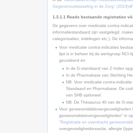
Gegevensuitwisseling in de Zorg” (2019)
1.3.1.1
Reeds bestaande registraties vó
De gegevens over medicatie contra-indica
informatiestandaard zijn vastgelegd, maken
categorisaties, indelingen etc.). De inform
Voor medicatie contra-indicaties bestaat
lijst is in beheer bij de werkgroep NCI
gecodeerd en
In de G-standaard van Z-Index opge
In de Pharmabase van Stichting He
NB: Voor medicatie contra-indicatie 
Standaard en Pharmabase. De coderi
van SHB optioneel.
NB: De Thesaurus 40 van de G-standa
Voor geneesmiddelovergevoeligheden h
geneesmiddelovergevoeligheden" in op
"Registratie en overdracht geneesmidd
overgevoeligheidsreactie, allergie (type