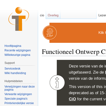
cio
Overleg
Leze
Klik 
Hoofdpagina
Functioneel Ontwerp Ci
Recente wijzigingen
Willekeurige pagina
Ga naar:
navigatie
,
zoeken
Support
Deze versie van de i
Servicedesk
uitgefaseerd. Zie de
Wiki handleiding
versie van de inform
Hulpmiddelen
This version of this
Verwijzingen naar deze
pagina
deprecated as of 15
Verwante wijzigingen
CiO
for the current v
Speciale pagina's
Printvriendelijke versie