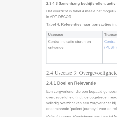
2.3.4.3
Samenhang bedrijfsrollen, activi
Het overzicht in tabel 4 maakt het mogelij
in ART-DECOR.
Tabel 4. Referenties naar transacties 
Usecase
Transa
Contra-indicatie sturen en
Contra-
ontvangen
(PUSH)
2.4
Usecase 3: Overgevoeligheid
2.4.1
Doel en Relevantie
Een zorgverlener die een bepaald geneesmid
overgevoeligheid (incl. de opgetreden reac
volledig overzicht kan een zorgverlener bi
onderstaande ‘patient journeys’ voor de r
Patient journey: Raadplegen van beschikb