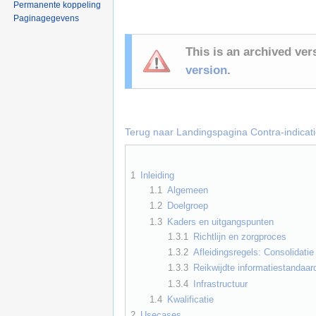
Permanente koppeling
Paginagegevens
This is an archived ver
version
.
Terug naar Landingspagina Contra-indicat
1
Inleiding
1.1
Algemeen
1.2
Doelgroep
1.3
Kaders en uitgangspunten
1.3.1
Richtlijn en zorgproces
1.3.2
Afleidingsregels: Consolidati
1.3.3
Reikwijdte informatiestandaar
1.3.4
Infrastructuur
1.4
Kwalificatie
2
Usecases