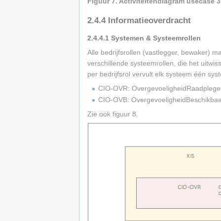
Figuur 7. Activiteitendiagram usecase 3
2.4.4
Informatieoverdracht
2.4.4.1
Systemen & Systeemrollen
Alle bedrijfsrollen (vastlegger, bewaker)
verschillende systeemrollen, die het uitw
per bedrijfsrol vervult elk systeem één sys
CIO-OVR: OvergevoeligheidRaadplege
CIO-OVB: OvergevoeligheidBeschikbaa
Zie ook figuur 8.