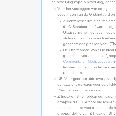
en bijwerking (type-A bijwerking) geno
Voor het vastleggen van een genee
coderingen van de G-standaard en
Z-Index beschrijft in de implemen
de G-Standaard softwarematig k
Uitwisseling van geneesmiddelo
stofnaam, stofnaam en toedieni
geneesmiddelgroepsniveau (Th
De Pharmabase van SHB biedt m
generiek niveau en op stofgroe
Commentaren Medicatiebewaking
teksten zijn de inhoudelijke o
raadplegen.
NB: Voor geneesmiddelovergevoelig
de laatste is gekozen voor verplich
Pharmabase uit te wisselen.
Z-Index en SHB hebben een eigen w
groepsniveau. Hierdoor verschille
niet in de ander voorkomen. In de 
groepsindeling van Z-Index en SHB 