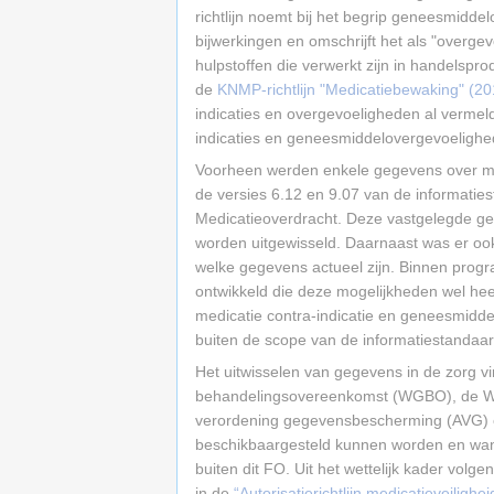
richtlijn noemt bij het begrip geneesmidde
bijwerkingen en omschrijft het als "overg
hulpstoffen die verwerkt zijn in handelspro
de
KNMP-richtlijn "Medicatiebewaking" (20
indicaties en overgevoeligheden al vermel
indicaties en geneesmiddelovergevoelighe
Voorheen werden enkele gegevens over med
de versies 6.12 en 9.07 van de informati
Medicatieoverdracht. Deze vastgelegde geg
worden uitgewisseld. Daarnaast was er ook
welke gegevens actueel zijn. Binnen prog
ontwikkeld die deze mogelijkheden wel hee
medicatie contra-indicatie en geneesmidde
buiten de scope van de informatiestandaa
Het uitwisselen van gegevens in de zorg v
behandelingsovereenkomst (WGBO), de Wet
verordening gegevensbescherming (AVG) e
beschikbaargesteld kunnen worden en wann
buiten dit FO. Uit het wettelijk kader vol
in de
“Autorisatierichtlijn medicatieveilighe