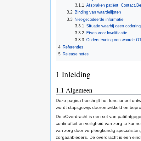
3.1.1
Afspraken patiënt: Contact.B
3.2
Binding van waardelijsten
3.3
Niet-gecodeerde informatie
3.3.1
Situatie waarbij geen coderin
3.3.2
Eisen voor kwalificatie
3.3.3
Ondersteuning van waarde 
4
Referenties
5
Release notes
1
Inleiding
1.1
Algemeen
Deze pagina beschrijft het functioneel on
wordt stapsgewijs doorontwikkeld en bepro
De eOverdracht is een set van patiëntgeg
continuïteit en veiligheid van zorg te ku
van zorg door verpleegkundig specialisten
zorgaanbieders. De overdracht is een ein