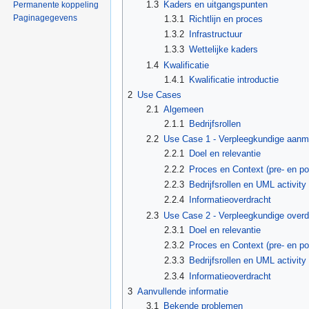
1.3
Kaders en uitgangspunten
Permanente koppeling
Paginagegevens
1.3.1
Richtlijn en proces
1.3.2
Infrastructuur
1.3.3
Wettelijke kaders
1.4
Kwalificatie
1.4.1
Kwalificatie introductie
2
Use Cases
2.1
Algemeen
2.1.1
Bedrijfsrollen
2.2
Use Case 1 - Verpleegkundige aanm
2.2.1
Doel en relevantie
2.2.2
Proces en Context (pre- en p
2.2.3
Bedrijfsrollen en UML activity
2.2.4
Informatieoverdracht
2.3
Use Case 2 - Verpleegkundige overd
2.3.1
Doel en relevantie
2.3.2
Proces en Context (pre- en p
2.3.3
Bedrijfsrollen en UML activity
2.3.4
Informatieoverdracht
3
Aanvullende informatie
3.1
Bekende problemen