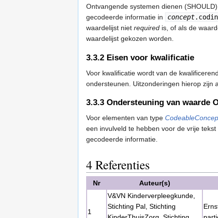
Ontvangende systemen dienen (SHOULD) om 
gecodeerde informatie in
concept
.codin
waardelijst niet
required
is, of als de waard
waardelijst gekozen worden.
3.3.2
Eisen voor kwalificatie
Voor kwalificatie wordt van de kwalificer
ondersteunen. Uitzonderingen hierop zij
3.3.3
Ondersteuning van waarde
Voor elementen van type
CodeableConcep
een invulveld te hebben voor de vrije tek
gecodeerde informatie.
4
Referenties
Nr
Auteur(s)
V&VN Kinderverpleegkunde,
Stichting Pal, Stichting
Erns
1
KinderThuisZorg, Stichting
part