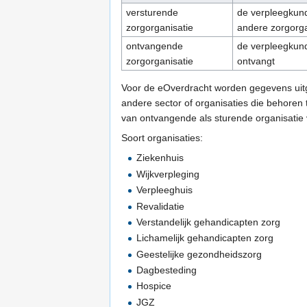
versturende
de verpleegkund
zorgorganisatie
andere zorgorga
ontvangende
de verpleegkund
zorgorganisatie
ontvangt
Voor de eOverdracht worden gegevens uitge
andere sector of organisaties die behoren t
van ontvangende als sturende organisatie 
Soort organisaties:
Ziekenhuis
Wijkverpleging
Verpleeghuis
Revalidatie
Verstandelijk gehandicapten zorg
Lichamelijk gehandicapten zorg
Geestelijke gezondheidszorg
Dagbesteding
Hospice
JGZ