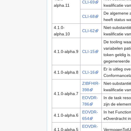
CLI-69
alpha.11
kwalificatie v
De algemene as
CLI-68
heeft status wa
4.1.0-
Niet-substanti
CLI-62
alpha.10
kwalificatie v
De tooling wa
variabelen pat
4.1.0-alpha.9
CLI-15
token geldig i
gegenereerde T
Er is uitleg o
4.1.0-alpha.8
CLI-16
Conformancela
ZIBFHIR-
Niet-substanti
398
kwalificatie v
4.1.0-alpha.7
EOVDR-
In de task res
786
zijn de elemen
EOVDR-
In het Functio
4.1.0-alpha.6
654
eOverdracht in
EOVDR-
4.1.0-alpha.5
VermogenTotUi