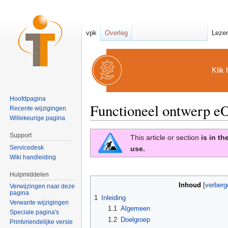
vpk
Overleg
Leze
Klik 
Hoofdpagina
Functioneel ontwerp e
Recente wijzigingen
Willekeurige pagina
Ga naar:
navigatie
,
zoeken
Support
This article or section
is in t
Servicedesk
use.
Wiki handleiding
Hulpmiddelen
Inhoud
[
verberg
Verwijzingen naar deze
pagina
1
Inleiding
Verwante wijzigingen
1.1
Algemeen
Speciale pagina's
1.2
Doelgroep
Printvriendelijke versie