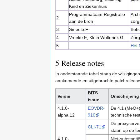
Kind en Ziekenhuis
Programmateam Registratie
Arch
2
aan de bron
zorg
3
Smeele F
Behe
4
Vreeke E, Klein Wolterink G
Zorg
5
Het 
5
Release notes
In onderstaande tabel staan de wijzigingen
aankomende en uitgebrachte patchrelease
BITS
Versie
Omschrijving
issue
4.1.0-
EOVDR-
De 4.1 (MeO+) 
alpha.12
916
technische tes
De proxyserver
CLI-71
staan op de te
4.1.0-
Niet-substanti