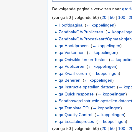
De volgende pagina's verwijzen naar
qa:H
(vorige 50 | volgende 50) (
20
|
50
|
100
|
2
Hoofdpagina
‎
(
← koppelingen
)
Zandbak/QA/Publiceren
‎
(
← koppeling
Zandbak/QA/Proceskaart/Opmaak sjab
qa:Hoofdproces
‎
(
← koppelingen
)
qa:Verkennen
‎
(
← koppelingen
)
qa:Ontwikkelen en Testen
‎
(
← koppeli
qa:Publiceren
‎
(
← koppelingen
)
qa:Kwalificeren
‎
(
← koppelingen
)
qa:Beheren
‎
(
← koppelingen
)
qa:Instructie opstellen dataset
‎
(
← kopp
qa:Quick response
‎
(
← koppelingen
)
Sandbox/qa:Instructie opstellen datase
qa:Template TO
‎
(
← koppelingen
)
qa:Quality Control
‎
(
← koppelingen
)
qa:Escalatieproces
‎
(
← koppelingen
)
(vorige 50 | volgende 50) (
20
|
50
|
100
|
2