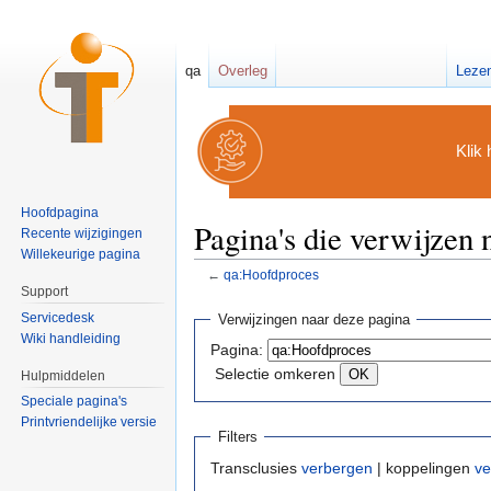
qa
Overleg
Leze
Klik 
Hoofdpagina
Pagina's die verwijzen
Recente wijzigingen
Willekeurige pagina
←
qa:Hoofdproces
Ga naar:
navigatie
,
zoeken
Support
Servicedesk
Verwijzingen naar deze pagina
Wiki handleiding
Pagina:
Selectie omkeren
Hulpmiddelen
Speciale pagina's
Printvriendelijke versie
Filters
Transclusies
verbergen
| koppelingen
ve